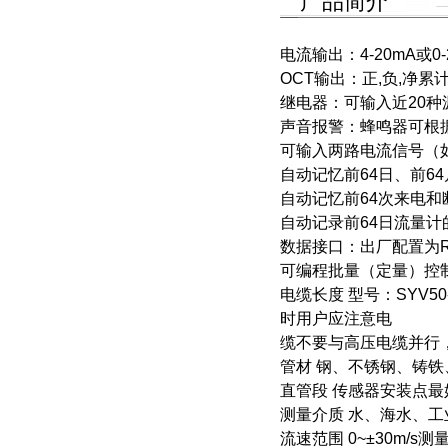
产品简介
电流输出：4-20mA或0-
OCT输出：正,负,净
继电器：可输入近20
声音报警：蜂鸣器可根
可输入两路电流信号（
自动记忆前64日、前6
自动记忆前64次来电
自动记录前64日流量
数据接口：出厂配置为RS-
可编程批量（定量）控
电缆长度 型号：SYV
时用户应注意电
缆不要与高压电缆并行
管材 钢、不锈钢、铸
直管段 传感器安装点最
测量介质 水、海水、
流速范围 0~±30m/