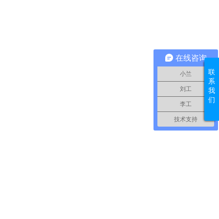
在线咨询
联
小兰
系
刘工
我
们
李工
技术支持