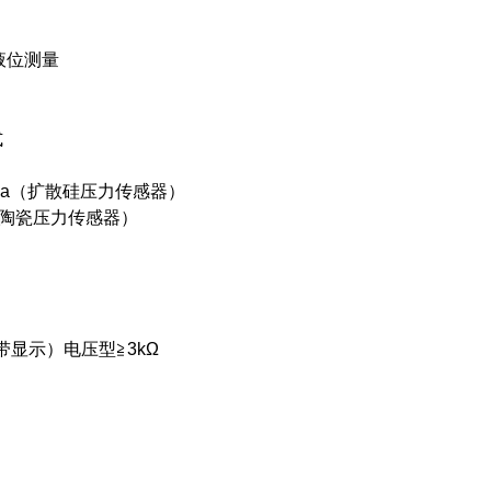
液位测量
式
kPa（扩散硅压力传感器）
a（陶瓷压力传感器）
带显示）电压型≧3kΩ