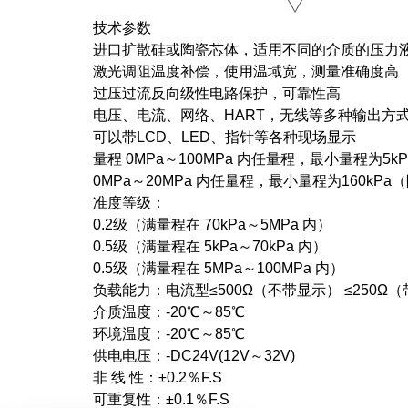
技术参数
进口扩散硅或陶瓷芯体，适用不同的介质的压力
激光调阻温度补偿，使用温域宽，测量准确度高
过压过流反向级性电路保护，可靠性高
电压、电流、网络、HART，无线等多种输出方
可以带LCD、LED、指针等各种现场显示
量程 0MPa～100MPa 内任量程，最小量程为5
0MPa～20MPa 内任量程，最小量程为160kP
准度等级：
0.2级（满量程在 70kPa～5MPa 内）
0.5级（满量程在 5kPa～70kPa 内）
0.5级（满量程在 5MPa～100MPa 内）
负载能力：电流型≤500Ω（不带显示） ≤250Ω（
介质温度：-20℃～85℃
环境温度：-20℃～85℃
供电电压：-DC24V(12V～32V)
非 线 性：±0.2％F.S
可重复性：±0.1％F.S