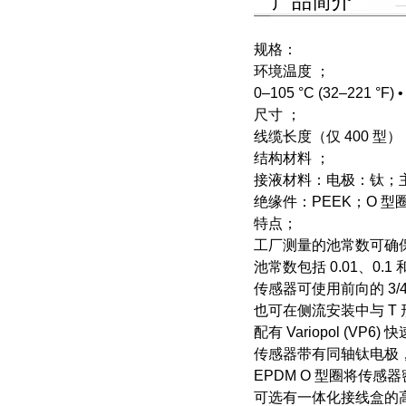
产品简介
规格：
环境温度 ；
0–105 °C (32–221 °
尺寸 ；
线缆长度（仅 400 型）：3.1 
结构材料 ；
接液材料：电极：钛；主
绝缘件：PEEK；O 型
特点；
工厂测量的池常数可确
池常数包括 0.01、0.1 和 
传感器可使用前向的 3/
也可在侧流安装中与 T
配有 Variopol (VP6
传感器带有同轴钛电极，
EPDM O 型圈将传
可选有一体化接线盒的高温选