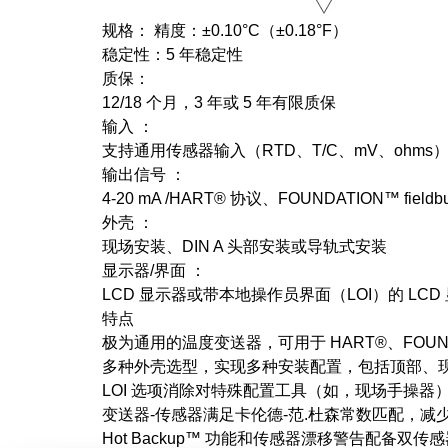
规格： 精度：±0.10°C（±0.18°F）
稳定性：5 年稳定性
质保：
12/18 个月，3 年或 5 年有限质保
输入 ：
支持通用传感器输入（RTD、T/C、mV、ohm
输出信号 ：
4-20 mA /HART® 协议、FOUNDATION™ fiel
外壳 ：
现场安装、DIN A 头部安装或导轨式安装
显示器/界面 ：
LCD 显示器或带本地操作员界面（LOI）的 LCD
特点
极为通用的温度变送器，可用于 HART®、FOUNDATIO
多种外壳选型，实现多种安装配置，包括顶部、
LOI 选项消除对特殊配置工具（如，现场手操器
变送器-传感器满足卡伦德-范.杜森常数匹配，减
Hot Backup™ 功能和传感器漂移警告配备双