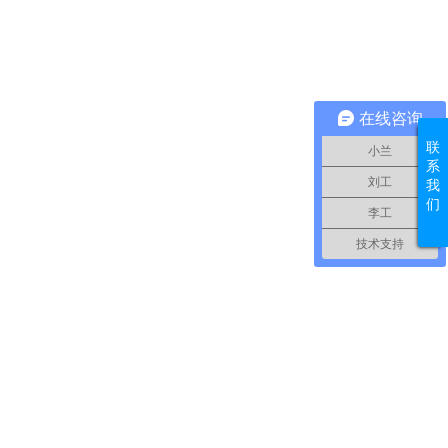
在线咨询
联
小兰
系
刘工
我
们
李工
技术支持