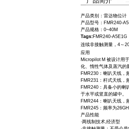
产品简介
产品类别：
雷达物位计
产品型号：
FMR240-A
产品规格：
0~40M
Tags:
FMR240-A5E1G
连续非接触测量，4～2
应用
Micropilot M
化、惰性气体及蒸汽的
FMR230：喇叭天线
FMR231：杆式天线
FMR240：具备小的喇
于水平或竖直的罐中。
FMR244：喇叭天线，
FMR245：频率为26
产品性能
·两线制技术,经济型
·非接触测量：不受介