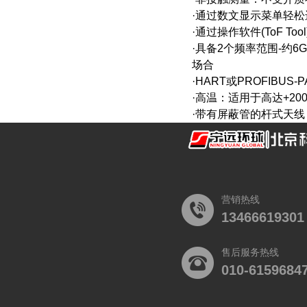
·通过数文显示菜单轻
·通过操作软件(ToF T
·具备2个频率范围-约6GH
场合
·HART或PROFIBU
·高温：适用于高达+20
·带有屏蔽管的杆式天
营销热线
13466619301
售后服务热线
010-6159684