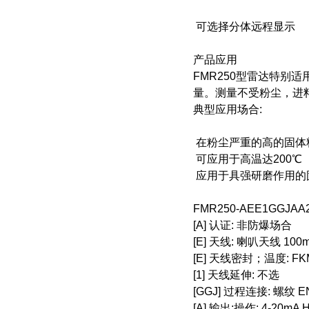
可选择分体远程显示
产品应用
FMR250型雷达特
量。测量不受粉尘，进
典型应用场合:
在粉尘严重的高的固体
可应用于高温达200℃
应用于具强研磨作用的
FMR250-AEE1GGJAA
[A] 认证: 非防爆场合
[E] 天线: 喇叭天线 100
[E] 天线密封；温度: FKM V
[1] 天线延伸: 不选
[GGJ] 过程连接: 螺纹 EN1
[A] 输出;操作: 4-20m