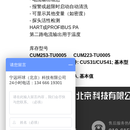
- 报警或超限时启动自动清洗
- 可显示其他变量（如密度）
- 探头活性检测
HART或PROFIBUS PA
第二路电流输出用于温度
库存型号
CUM253-TU0005 CUM223-TU0005
[TU] 传感器输入；软件: CUS31/CUS41; 基本型
请您留言
[0] 电源: 230VAC
[0] 输出: 1x 0/4...20mA, 基本值
宁远环球（北京）科技有限公司
24小时电话：134 666 19301
[05] 附加触点: 不选
营销热线
售后服务热