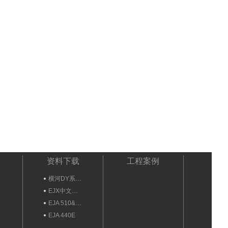
资料下载
工程案例
横河DY系…
EJX中文…
EJA 510&…
EJA 440E