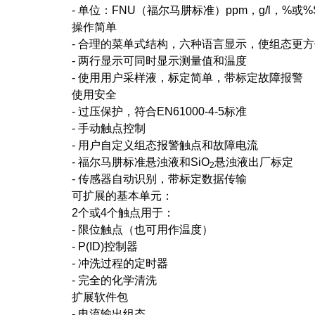
- 单位：FNU（福尔马肼标准）ppm，g/l，%或%
操作简单
- 合理的菜单式结构，六种语言显示，使组态更方
- 两行显示可同时显示测量值和温度
- 使用用户采样液，标定简单，带标定故障报警
使用安全
- 过压保护，符合EN61000-4-5标准
- 手动触点控制
- 用户自定义组态报警触点和故障电流
- 福尔马肼标准悬浊液和SiO
悬浊液出厂标定
2
- 传感器自动识别，带标定数据传输
可扩展的基本单元：
2个或4个触点用于：
- 限位触点（也可用作温度）
- P(ID)控制器
- 冲洗过程的定时器
- 完全的化学清洗
扩展软件包
- 电流输出组态